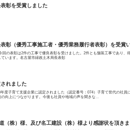
長表彰を受賞しました
長表彰（優秀工事施工者・優秀業務履行者表彰）を受賞
となる今回の表彰は2件の工事で優良表彰を受けました。2件とも舗装工事であり
しています。名古屋市緑政土木局長表彰
定されました
平成23年度子育て支援企業に認定されました（認定番号：074）子育て世代の
の向上につながります。今後も社員や地域の声を聞きな...
海旅客鉄道（株）様、及び名工建設（株）様より感謝状を頂き