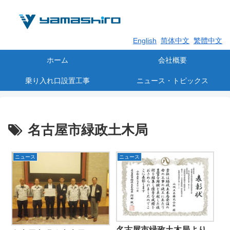
English
简体中文
繁體中文
ホーム
会社概要
乗り入れ口設置工事
ニュース・トピックス
名古屋市緑政土木局
ニュース
ニュース
名古屋市緑政土木局より