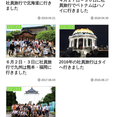
４月２７日～３０日に社
社員旅行で北海道に行き
員旅行でベトナムはハノ
ました
イに行きました
2019.04.21
2018.04.30
トピックス
トピックス
６月２日・３日に社員旅
2016年の社員旅行はタイ
行で九州は熊本・福岡に
へ行きました
行きました
2017.06.03
2016.06.17
トピックス