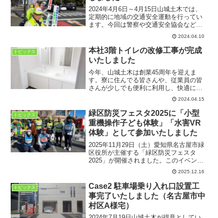
2024年4月6日～4月15日山城土木では、
定期的に地域の交通安全運動を行ってい
ます。今回は警察や交通安全協会などが
主催する「県内一斉大監視」のハンドア
2024.04.10
ップ運動に参加しました。山城土木も、
多くの工事車両が毎朝稼働しています。
本社3階トイレの改修工事が完成
トピックス
社内ではKY（危...
いたしました
今年、山城土木は創業45周年を迎えま
す。寮に住んでる皆さんや、従業員の皆
さんが少しでも便利に利用し、快適に生
活ができるよう事務所や会議室、社員寮
2024.04.15
の設備のリニューアル・リフォームを少
しずつ行っています。今回は社員寮が併
緑区防災フェスタ2025に「小型
トピックス
設されている3階のトイレ...
重機操作子ども体験」「水害VR
体験」として参加いたしました
2025年11月29日（土）愛知県名古屋市緑
区役所が主催する「緑区防災フェスタ
2025」が開催されました。このイベント
は日常の防災・減災について楽しみなが
2025.12.16
ら学べる体験型イベントです。山城土木
は、建設工事を通じて安心安全な社会基
Case2 駐車場乗り入れ口設置工
トピックス
盤をつくり、社...
事完了いたしました（名古屋市中
村区A様宅）
2024年7月19日山城土木が得意としてい