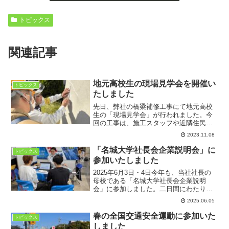
トピックス
関連記事
地元高校生の現場見学会を開催い
トピックス
たしました
先日、弊社の橋梁補修工事にて地元高校
生の「現場見学会」が行われました。今
回の工事は、施工スタッフや近隣住民の
皆さんに、事前にどのような工事を行う
2023.11.08
かをわかりやすく説明するため、AR（拡
張現実）を駆使しています。施工時の現
「名城大学社長会企業説明会」に
トピックス
場の様子をARで再現し...
参加いたしました
2025年6月3日・4日今年も、当社社長の
母校である「名城大学社長会企業説明
会」に参加しました。二日間にわたり、
延べ25名の学生の皆さんと直接お話しす
2025.06.05
る機会を持つことができました。ご参加
いただいた皆さん、ありがとうございま
春の全国交通安全運動に参加いた
トピックス
した。建設業にはさ...
しました