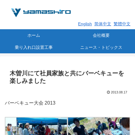
English
简体中文
繁體中文
ホーム
会社概要
乗り入れ口設置工事
ニュース・トピックス
木曽川にて社員家族と共にバーベキューを
楽しみました
2013.08.17
バーベキュー大会 2013