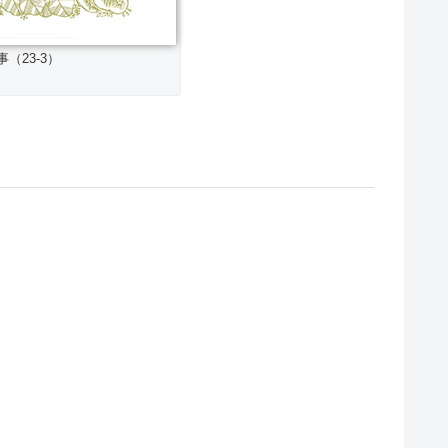
（23-3）